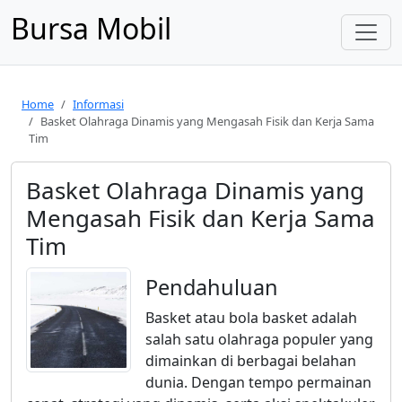
Bursa Mobil
Home
Informasi
Basket Olahraga Dinamis yang Mengasah Fisik dan Kerja Sama
Tim
Basket Olahraga Dinamis yang
Mengasah Fisik dan Kerja Sama
Tim
Pendahuluan
Basket atau bola basket adalah
salah satu olahraga populer yang
dimainkan di berbagai belahan
dunia. Dengan tempo permainan