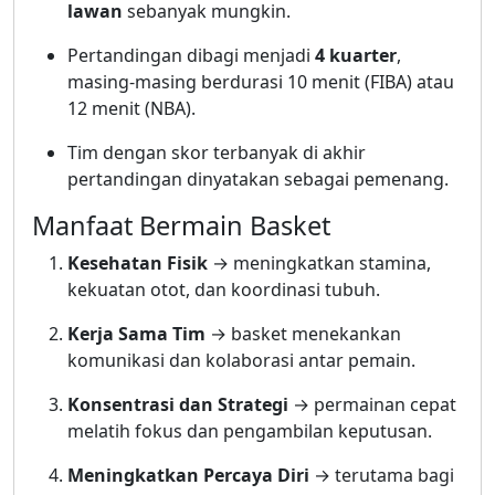
lawan
sebanyak mungkin.
Pertandingan dibagi menjadi
4 kuarter
,
masing-masing berdurasi 10 menit (FIBA) atau
12 menit (NBA).
Tim dengan skor terbanyak di akhir
pertandingan dinyatakan sebagai pemenang.
Manfaat Bermain Basket
Kesehatan Fisik
→ meningkatkan stamina,
kekuatan otot, dan koordinasi tubuh.
Kerja Sama Tim
→ basket menekankan
komunikasi dan kolaborasi antar pemain.
Konsentrasi dan Strategi
→ permainan cepat
melatih fokus dan pengambilan keputusan.
Meningkatkan Percaya Diri
→ terutama bagi